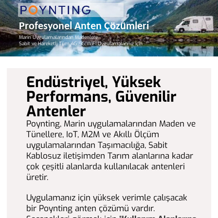
Profesyonel Anten Çözümleri
Marin Uygulamalarından Madenlere
Sabit ve Hareketli Tüm 4G|5G|WiFi Uygulamalarınız İçin
Endüstriyel, Yüksek
Performans, Güvenilir
Antenler
Poynting, Marin uygulamalarından Maden ve
Tünellere, IoT, M2M ve Akıllı Ölçüm
uygulamalarından Taşımacılığa, Sabit
Kablosuz iletişimden Tarım alanlarına kadar
çok çeşitli alanlarda kullanılacak antenleri
üretir.
Uygulamanız için yüksek verimle çalışacak
bir Poynting anten çözümü vardır.