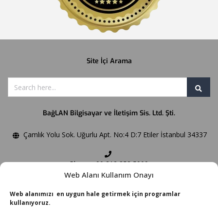
Site İçi Arama
BağLAN Bilgisayar ve İletişim Sis. Ltd. Şti.
Çamlık Yolu Sok. Uğurlu Apt. No:4 D:7 Etiler İstanbul 34337
Phone:+90 212 358 5909
Web Alanı Kullanım Onayı
Fax:+90 212 358 5906
Web alanımızı en uygun hale getirmek için programlar
kullanıyoruz.
Email:
bilgi@baglan.com.tr