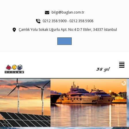
bilgi@baglan.com.tr
0212 358 5909 - 0212 358 5908
Çamlık Yolu Sokak Uğurlu Apt. No:4 D:7 Etiler, 34337 İstanbul