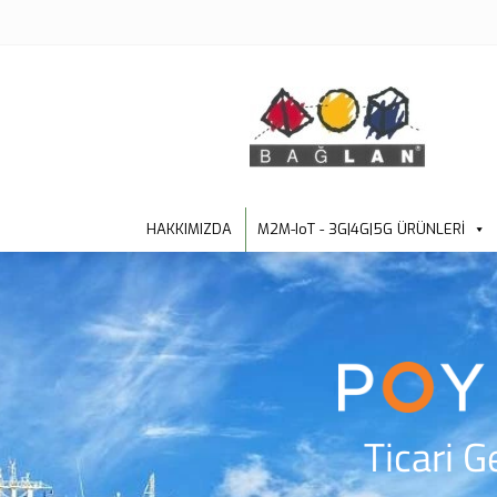
HAKKIMIZDA
M2M-IoT - 3G|4G|5G ÜRÜNLERİ
Ticari G