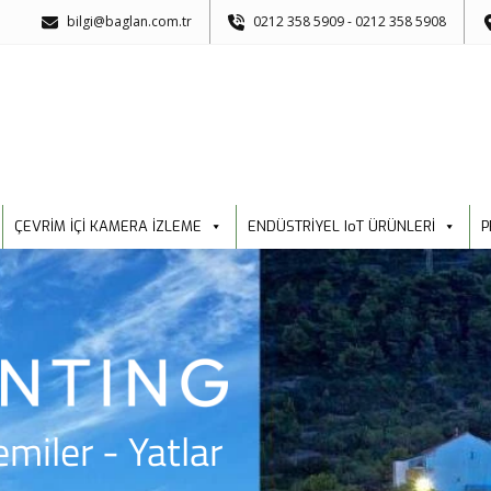
bilgi@baglan.com.tr
0212 358 5909 - 0212 358 5908
ÇEVRİM İÇİ KAMERA İZLEME
ENDÜSTRİYEL IoT ÜRÜNLERİ
P
emiler - Yatlar