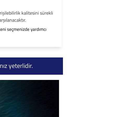
lebilirlik kalitesini sürekli
rşılanacaktır.
teni seçmenizde yardımcı
ız yeterlidir.