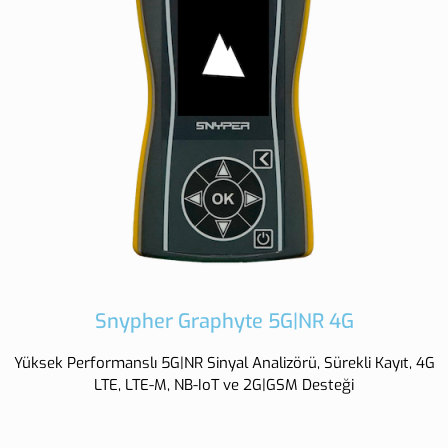
Snypher Graphyte 5G|NR 4G
Yüksek Performanslı 5G|NR Sinyal Analizörü, Sürekli Kayıt, 4G
LTE, LTE-M, NB-IoT ve 2G|GSM Desteği