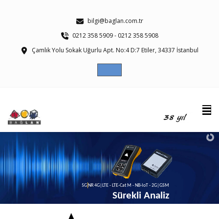
bilgi@baglan.com.tr
0212 358 5909 - 0212 358 5908
Çamlık Yolu Sokak Uğurlu Apt. No:4 D:7 Etiler, 34337 İstanbul
|
5G NR 4G|LTE - LTE-Cat M - NB-IoT - 2G|GSM
Sürekli Analiz