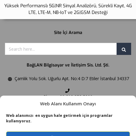
Yüksek Performanslı 5G|NR Sinyal Analizörü, Sürekli Kayıt, 4G
LTE, LTE-M, NB-IoT ve 2G|GSM Desteği
Site İçi Arama
BağLAN Bilgisayar ve İletişim Sis. Ltd. Şti.
Çamlık Yolu Sok. Uğurlu Apt. No:4 D:7 Etiler İstanbul 34337
Phone:+90 212 358 5909
Web Alanı Kullanım Onayı
Fax:+90 212 358 5906
Web alanımızı en uygun hale getirmek için programlar
kullanıyoruz.
Email:
bilgi@baglan.com.tr