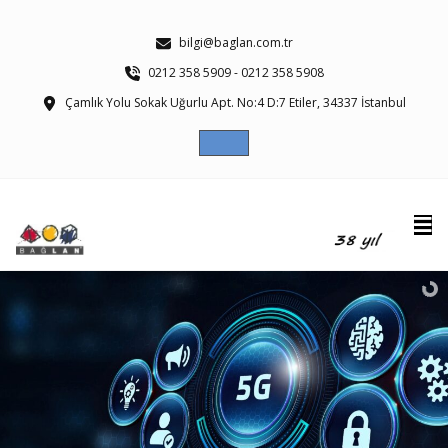
bilgi@baglan.com.tr
0212 358 5909 - 0212 358 5908
Çamlık Yolu Sokak Uğurlu Apt. No:4 D:7 Etiler, 34337 İstanbul