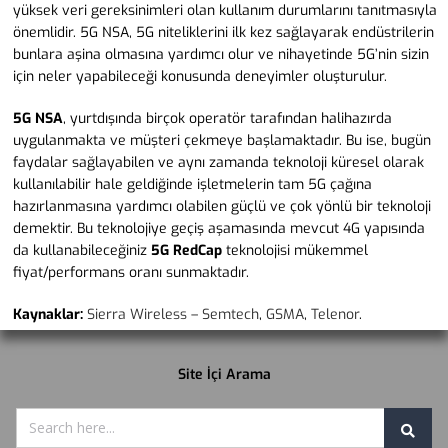
yüksek veri gereksinimleri olan kullanım durumlarını tanıtmasıyla
önemlidir. 5G NSA, 5G niteliklerini ilk kez sağlayarak endüstrilerin
bunlara aşina olmasına yardımcı olur ve nihayetinde 5G’nin sizin
için neler yapabileceği konusunda deneyimler oluşturulur.
5G NSA
, yurtdışında birçok operatör tarafından halihazırda
uygulanmakta ve müşteri çekmeye başlamaktadır. Bu ise, bugün
faydalar sağlayabilen ve aynı zamanda teknoloji küresel olarak
kullanılabilir hale geldiğinde işletmelerin tam 5G çağına
hazırlanmasına yardımcı olabilen güçlü ve çok yönlü bir teknoloji
demektir. Bu teknolojiye geçiş aşamasında mevcut 4G yapısında
da kullanabileceğiniz
5G RedCap
teknolojisi mükemmel
fiyat/performans oranı sunmaktadır.
Kaynaklar:
Sierra Wireless – Semtech
,
GSMA
,
Telenor
.
Site İçi Arama