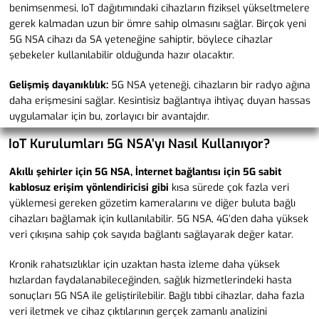
benimsenmesi, IoT dağıtımındaki cihazların fiziksel yükseltmelere
gerek kalmadan uzun bir ömre sahip olmasını sağlar. Birçok yeni
5G NSA cihazı da SA yeteneğine sahiptir, böylece cihazlar
şebekeler kullanılabilir olduğunda hazır olacaktır.
Gelişmiş dayanıklılık:
5G NSA yeteneği, cihazların bir radyo ağına
daha erişmesini sağlar. Kesintisiz bağlantıya ihtiyaç duyan hassas
uygulamalar için bu, zorlayıcı bir avantajdır.
IoT Kurulumları 5G NSA’yı Nasıl Kullanıyor?
Akıllı şehirler için 5G NSA, İnternet bağlantısı için 5G sabit
kablosuz erişim yönlendiricisi gibi
kısa sürede çok fazla veri
yüklemesi gereken gözetim kameralarını ve diğer buluta bağlı
cihazları bağlamak için kullanılabilir. 5G NSA, 4G’den daha yüksek
veri çıkışına sahip çok sayıda bağlantı sağlayarak değer katar.
Kronik rahatsızlıklar için uzaktan hasta izleme daha yüksek
hızlardan faydalanabileceğinden, sağlık hizmetlerindeki hasta
sonuçları 5G NSA ile geliştirilebilir. Bağlı tıbbi cihazlar, daha fazla
veri iletmek ve cihaz çıktılarının gerçek zamanlı analizini