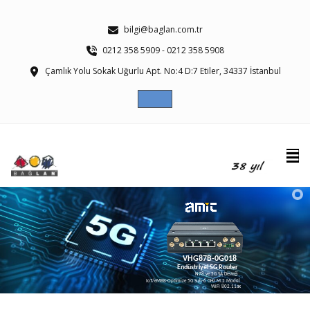
bilgi@baglan.com.tr
0212 358 5909 - 0212 358 5908
Çamlık Yolu Sokak Uğurlu Apt. No:4 D:7 Etiler, 34337 İstanbul
VHG87B-0G018
Endüstriyel 5G Router
N78 ve 5G SA Desteği
IoT/eMBB-Optimize 5G Sub-6 GHz M.2 Modül
WiFi 802.11ax