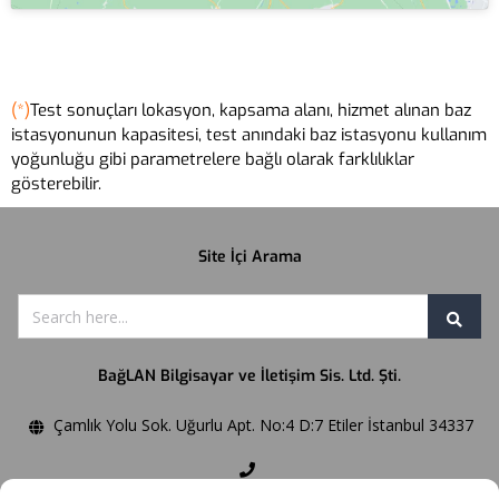
(*)
Test sonuçları lokasyon, kapsama alanı, hizmet alınan baz
istasyonunun kapasitesi, test anındaki baz istasyonu kullanım
yoğunluğu gibi parametrelere bağlı olarak farklılıklar
gösterebilir.
Site İçi Arama
BağLAN Bilgisayar ve İletişim Sis. Ltd. Şti.
Çamlık Yolu Sok. Uğurlu Apt. No:4 D:7 Etiler İstanbul 34337
Phone:+90 212 358 5909