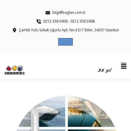
bilgi@baglan.com.tr
0212 358 5909 - 0212 358 5908
Çamlık Yolu Sokak Uğurlu Apt. No:4 D:7 Etiler, 34337 İstanbul