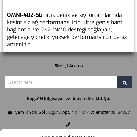
OMNI-402-5G
, açık deniz ve kıyı ortamlarında
kesintisiz ağ performansı için ultra geniş bant
bağlantısı ve 2×2 MIMO desteği sağlayan,
geleceğe yönelik, yüksek performanslı bir deniz
antenidir.
Site İçi Arama
BağLAN Bilgisayar ve İletişim Sis. Ltd. Şti.
Çamlık Yolu Sok. Uğurlu Apt. No:4 D:7 Etiler İstanbul 34337
Phone:+90 212 358 5909