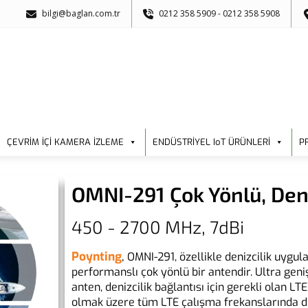
bilgi@baglan.com.tr
0212 358 5909 - 0212 358 5908
ÇEVRİM İÇİ KAMERA İZLEME
ENDÜSTRİYEL IoT ÜRÜNLERİ
P
OMNI-291 Çok Yönlü, Deni
450 - 2700 MHz, 7dBi
Poynting
,
OMNI-291, özellikle denizcilik uygu
performanslı çok yönlü bir antendir. Ultra geni
anten, denizcilik bağlantısı için gerekli olan 
olmak üzere tüm LTE çalışma frekanslarında de