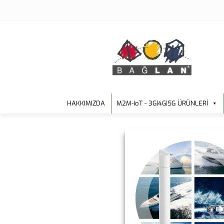
HAKKIMIZDA
M2M-IoT - 3G|4G|5G ÜRÜNLERİ