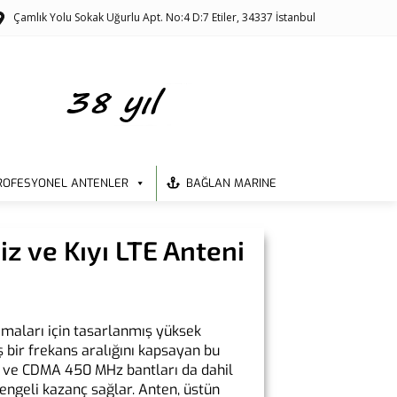
Çamlık Yolu Sokak Uğurlu Apt. No:4 D:7 Etiler, 34337 İstanbul
ROFESYONEL ANTENLER
BAĞLAN MARINE
z ve Kıyı LTE Anteni
lamaları için tasarlanmış yüksek
ş bir frekans aralığını kapsayan bu
LTE ve CDMA 450 MHz bantları da dahil
ngeli kazanç sağlar. Anten, üstün