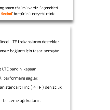
ing anten çözümü vardır. Seçenekleri
n Seçimi
” broşürünü inceyebilirsiniz.
ncel LTE frekanslarını destekler.
unsuz bağlantı için tasarlanmıştır.
z LTE bandını kapsar.
lı performans sağlar.
n standart 1 inç (14 TPI) denizcilik
r besleme ağı kullanır.