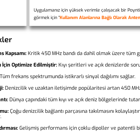
Uygulamanız için yüksek verimle çalışacak bir Poynt
görmek için “
Kullanım Alanlarına Bağlı Olarak Ante
kler
ns Kapsamı:
Kritik 450 MHz bandı da dahil olmak üzere tüm gü
 İçin Optimize Edilmiştir:
Kıyı şeritleri ve açık denizlerde sor
Tüm frekans spektrumunda istikrarlı sinyal dağılımı sağlar.
i:
Denizcilik ve uzaktan iletişimde popülaritesi artan 450 MH
ntı:
Dünya çapındaki tüm kıyı ve açık deniz bölgelerinde tutar
umu:
Çoğu denizcilik bağlantı parçasına takılmasını kolaylaştıra
.
dırması:
Gelişmiş performans için çoklu dipoller ve patentli bi