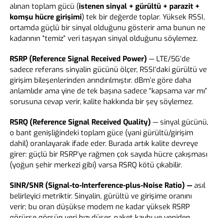
alınan toplam gücü (
istenen sinyal + gürültü + parazit +
komşu hücre girişimi
) tek bir değerde toplar. Yüksek RSSI,
ortamda güçlü bir sinyal olduğunu gösterir ama bunun ne
kadarının “temiz” veri taşıyan sinyal olduğunu söylemez.
RSRP (Reference Signal Received Power)
— LTE/5G’de
sadece referans sinyalin gücünü ölçer, RSSI’daki gürültü ve
girişim bileşenlerinden arındırılmıştır. dBm’e göre daha
anlamlıdır ama yine de tek başına sadece “kapsama var mı”
sorusuna cevap verir, kalite hakkında bir şey söylemez.
RSRQ (Reference Signal Received Quality)
— sinyal gücünü,
o bant genişliğindeki toplam güce (yani gürültü/girişim
dahil) oranlayarak ifade eder. Burada artık kalite devreye
girer: güçlü bir RSRP’ye rağmen çok sayıda hücre çakışması
(yoğun şehir merkezi gibi) varsa RSRQ kötü çıkabilir.
SINR/SNR (Signal-to-Interference-plus-Noise Ratio) —
asıl
belirleyici metriktir. Sinyalin, gürültü ve girişime oranını
verir; bu oran düşükse modem ne kadar yüksek RSRP
görürse görsün veri hızı düşer, paket kaybı ve yeniden