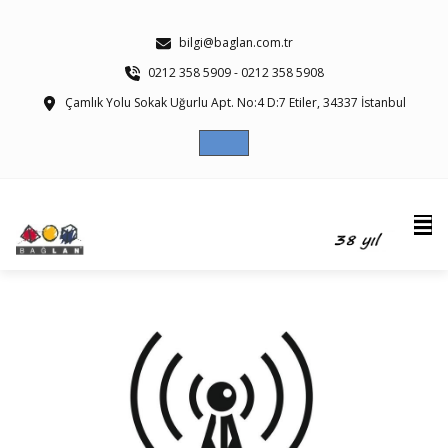
bilgi@baglan.com.tr
0212 358 5909 - 0212 358 5908
Çamlık Yolu Sokak Uğurlu Apt. No:4 D:7 Etiler, 34337 İstanbul