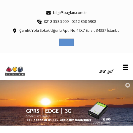
bilgi@baglan.com.tr
0212 358 5909 - 0212 358 5908
Çamlık Yolu Sokak Uğurlu Apt. No:4 D:7 Etiler, 34337 İstanbul
GPRS | EDGE | 3G
Servisleri sona ererken.....
LTE destekli RS232 kablosuz modemler
SL500
LTE CAT 1 Modem