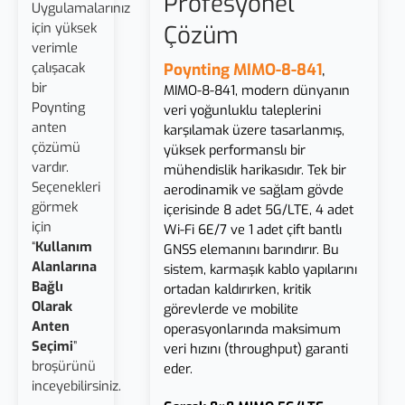
Profesyonel
Uygulamalarınız
için yüksek
Çözüm
verimle
çalışacak
Poynting
MIMO-8-841
,
bir
MIMO-8-841, modern dünyanın
Poynting
veri yoğunluklu taleplerini
anten
karşılamak üzere tasarlanmış,
çözümü
yüksek performanslı bir
vardır.
mühendislik harikasıdır. Tek bir
Seçenekleri
aerodinamik ve sağlam gövde
görmek
içerisinde 8 adet 5G/LTE, 4 adet
için
Wi-Fi 6E/7 ve 1 adet çift bantlı
“
Kullanım
GNSS elemanını barındırır. Bu
Alanlarına
sistem, karmaşık kablo yapılarını
Bağlı
ortadan kaldırırken, kritik
Olarak
görevlerde ve mobilite
Anten
operasyonlarında maksimum
Seçimi
”
veri hızını (throughput) garanti
broşürünü
eder.
inceyebilirsiniz.