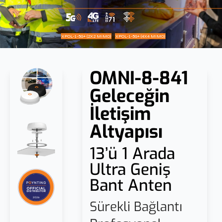
XPOL-1-5G+ (2X2 MIMO)
XPOL-1-5G+ (4X4 MIMO)
OMNI-8-841
Geleceğin
İletişim
Altyapısı
13’ü 1 Arada
Ultra Geniş
Bant Anten
Sürekli Bağlantı