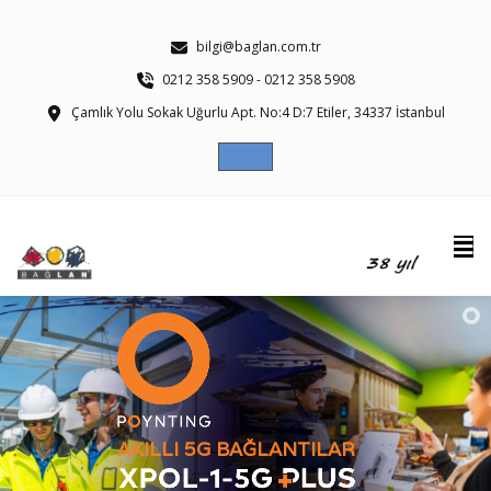
bilgi@baglan.com.tr
0212 358 5909 - 0212 358 5908
Çamlık Yolu Sokak Uğurlu Apt. No:4 D:7 Etiler, 34337 İstanbul
AKILLI 5G BAĞLANTILAR