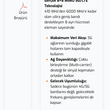
Gerçek 8×8 MIMO 5G/LTE
Teknolojisi
410 MHz’den 6000 MHz’e kadar
Ürün
olan ultra geniş bandı
Broşürü
destekleyen 8 ayrı hücresel
eleman sayesinde:
Maksimum Veri Akışı:
5G
ağlarının sunduğu gigabit
hızlarını tam kapasiteyle
kullanın.
Ağ Dayanıklılığı:
Çoklu
birleştirme (Multi-carrier)
desteği ile sinyal kopmaları
ortadan kalkar.
Gelecek Uyumluluğu:
Sadece bugünün 4G/5G
bantlarını değil, gelecekteki
frekans genişlemelerini de
kapsar.