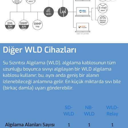
Diğer WLD Cihazları
Su Sızıntısı Algılama (WLD), algılama kablosunun tüm
uzunluğu boyunca sıvıyı algılayan bir WLD algılama
kablosu kullanır; bu, aynı anda geniş bir alanın
izlenebileceği anlamına gelir. En küçük miktarda sıvı bile
(birkaç damla) uyarı gönderebilir.
SD-
NB-
WLD-
WLD
WLD
Relay
Algılama Alanları Sayısı
1
1
1