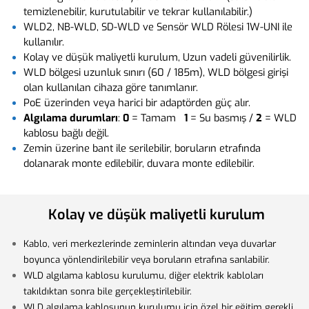
temizlenebilir, kurutulabilir ve tekrar kullanılabilir.)
WLD2, NB-WLD, SD-WLD ve Sensör WLD Rölesi 1W-UNI ile
kullanılır.
Kolay ve düşük maliyetli kurulum, Uzun vadeli güvenilirlik.
WLD bölgesi uzunluk sınırı (60 / 185m), WLD bölgesi girişi
olan kullanılan cihaza göre tanımlanır.
PoE üzerinden veya harici bir adaptörden güç alır.
A
lgılama durumları
:
0
= Tamam
1
= Su basmış /
2
= WLD
kablosu bağlı değil.
Zemin üzerine bant ile serilebilir, boruların etrafında
dolanarak monte edilebilir, duvara monte edilebilir.
Kolay ve düşük maliyetli kurulum
Kablo, veri merkezlerinde zeminlerin altından veya duvarlar
boyunca yönlendirilebilir veya boruların etrafına sarılabilir.
WLD algılama kablosu kurulumu, diğer elektrik kabloları
takıldıktan sonra bile gerçekleştirilebilir.
WLD algılama kablosunun kurulumu için özel bir eğitim gerekli