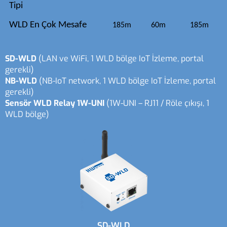
Tipi
WLD En Çok Mesafe
185m
60m
185m
SD-WLD
(LAN ve WiFi, 1 WLD bölge IoT İzleme, portal
gerekli)
NB-WLD
(NB-IoT network, 1 WLD bölge IoT İzleme, portal
gerekli)
Sensör WLD Relay 1W-UNI
(1W-UNI – RJ11 / Röle çıkışı, 1
WLD bölge)
SD-WLD