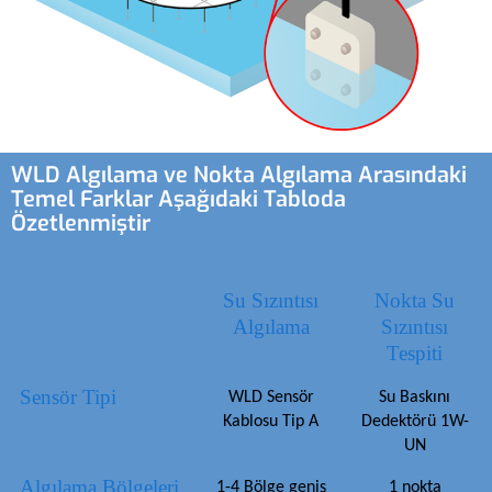
WLD Algılama ve Nokta Algılama Arasındaki
Temel Farklar Aşağıdaki Tabloda
Özetlenmiştir
Su Sızıntısı
Nokta Su
Algılama
Sızıntısı
Tespiti
Sensör Tipi
WLD Sensör
Su Baskını
Kablosu Tip A
Dedektörü 1W-
UN
Algılama Bölgeleri
1-4 Bölge geniş
1 nokta