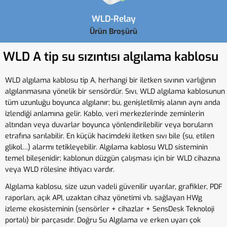
WLD-Relay
Ürün Broşürü
WLD A tip su sızıntısı algılama kablosu
WLD algılama kablosu tip A, herhangi bir iletken sıvının varlığının
algılanmasına yönelik bir sensördür. Sıvı, WLD algılama kablosunun
tüm uzunluğu boyunca algılanır; bu, genişletilmiş alanın aynı anda
izlendiği anlamına gelir. Kablo, veri merkezlerinde zeminlerin
altından veya duvarlar boyunca yönlendirilebilir veya boruların
etrafına sarılabilir. En küçük hacimdeki iletken sıvı bile (su, etilen
glikol…) alarmı tetikleyebilir. Algılama kablosu WLD sisteminin
temel bileşenidir; kablonun düzgün çalışması için bir WLD cihazına
veya WLD rölesine ihtiyacı vardır.
Algılama kablosu, size uzun vadeli güvenilir uyarılar, grafikler, PDF
raporları, açık API, uzaktan cihaz yönetimi vb. sağlayan HWg
izleme ekosisteminin (sensörler + cihazlar + SensDesk Teknoloji
portalı) bir parçasıdır. Doğru Su Algılama ve erken uyarı çok