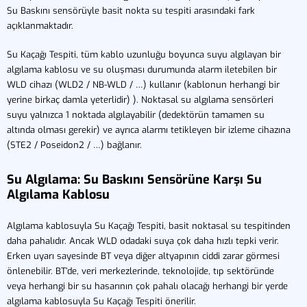
Su Baskını sensörüyle basit nokta su tespiti arasındaki fark
açıklanmaktadır.
Su Kaçağı Tespiti, tüm kablo uzunluğu boyunca suyu algılayan bir
algılama kablosu ve su oluşması durumunda alarm iletebilen bir
WLD cihazı (WLD2 / NB-WLD / …) kullanır (kablonun herhangi bir
yerine birkaç damla yeterlidir) ). Noktasal su algılama sensörleri
suyu yalnızca 1 noktada algılayabilir (dedektörün tamamen su
altında olması gerekir) ve ayrıca alarmı tetikleyen bir izleme cihazına
(STE2 / Poseidon2 / …) bağlanır.
Su Algılama: Su Baskını Sensörüne Karşı Su
Algılama Kablosu
Algılama kablosuyla Su Kaçağı Tespiti, basit noktasal su tespitinden
daha pahalıdır. Ancak WLD odadaki suya çok daha hızlı tepki verir.
Erken uyarı sayesinde BT veya diğer altyapının ciddi zarar görmesi
önlenebilir. BT’de, veri merkezlerinde, teknolojide, tıp sektöründe
veya herhangi bir su hasarının çok pahalı olacağı herhangi bir yerde
algılama kablosuyla Su Kaçağı Tespiti önerilir.