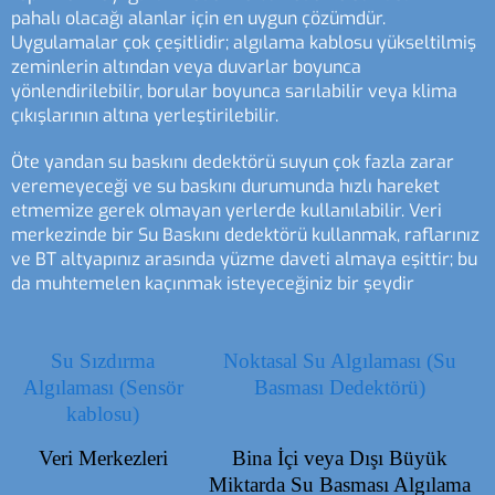
pahalı olacağı alanlar için en uygun çözümdür.
Uygulamalar çok çeşitlidir; algılama kablosu yükseltilmiş
zeminlerin altından veya duvarlar boyunca
yönlendirilebilir, borular boyunca sarılabilir veya klima
çıkışlarının altına yerleştirilebilir.
Öte yandan su baskını dedektörü suyun çok fazla zarar
veremeyeceği ve su baskını durumunda hızlı hareket
etmemize gerek olmayan yerlerde kullanılabilir. Veri
merkezinde bir Su Baskını dedektörü kullanmak, raflarınız
ve BT altyapınız arasında yüzme daveti almaya eşittir; bu
da muhtemelen kaçınmak isteyeceğiniz bir şeydir
Su Sızdırma
Noktasal Su Algılaması (Su
Algılaması (Sensör
Basması Dedektörü)
kablosu)
Veri Merkezleri
Bina İçi veya Dışı Büyük
Miktarda Su Basması Algılama