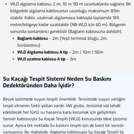
WLD algılama kablosu 2 m, 10 m 50 m uzunluklarda sağlanır. Bir
bölgedeki algılama kablosunun uzunluğu maksimum 85m
olabilir. Kablo, uzatmalı algılamasız kabloyla toplamda 185
metre/bölgeye kadar uzatılabilir (NB-WLD için 60 m). Bölgenin
sonunda sonlandırıcı gereklidir (Bağlantı kablosuna dahildir).
Bağlantı kablosu
– 2m (Yeşil terminal bloğu, 2m,
Sonlandırıcı)
WLD Algılama kablosu A tip
– 2m / 10m / 50m
WLD uzatma kablosu A tip
– 5m
Su Kaçağı Tespit Sistemi Neden Su Baskını
Dedektöründen Daha İyidir?
Birçok işletmede suyun tespiti önemlidir. Tesisinizde suyun varlığını
tespit etmenin farklı yolları vardır. HW grubu, tesisinizi sizi tehdit
edebilecek her türlü su hasarına karşı korumak için geliştirilen
Sensör kablosuyla Su Kaçak Tespiti (WLD) konusunda ideal çözümü
sunar. Ayrıca tek noktada Su baskını tespiti için de basit bir sensör
sunuyoruz. Bu makalede, Algılama kablosuyla Su Kaçağı Tespiti ile