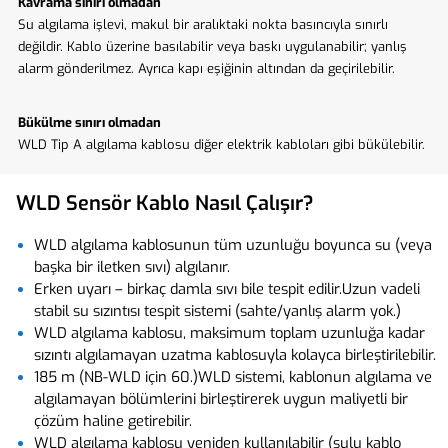
Kavrama sınırı olmadan
Su algılama işlevi, makul bir aralıktaki nokta basıncıyla sınırlı
değildir. Kablo üzerine basılabilir veya baskı uygulanabilir; yanlış
alarm gönderilmez. Ayrıca kapı eşiğinin altından da geçirilebilir.
Bükülme sınırı olmadan
WLD Tip A algılama kablosu diğer elektrik kabloları gibi bükülebilir.
WLD Sensör Kablo Nasıl Çalışır?
WLD algılama kablosunun tüm uzunluğu boyunca su (veya
başka bir iletken sıvı) algılanır.
Erken uyarı – birkaç damla sıvı bile tespit edilir.Uzun vadeli
stabil su sızıntısı tespit sistemi (sahte/yanlış alarm yok.)
WLD algılama kablosu, maksimum toplam uzunluğa kadar
sızıntı algılamayan uzatma kablosuyla kolayca birleştirilebilir.
185 m (NB-WLD için 60.)WLD sistemi, kablonun algılama ve
algılamayan bölümlerini birleştirerek uygun maliyetli bir
çözüm haline getirebilir.
WLD algılama kablosu yeniden kullanılabilir (sulu kablo