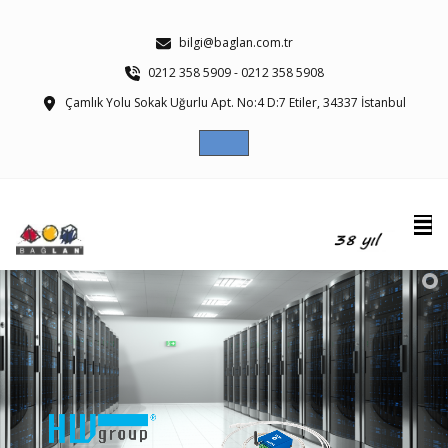
bilgi@baglan.com.tr
0212 358 5909 - 0212 358 5908
Çamlık Yolu Sokak Uğurlu Apt. No:4 D:7 Etiler, 34337 İstanbul