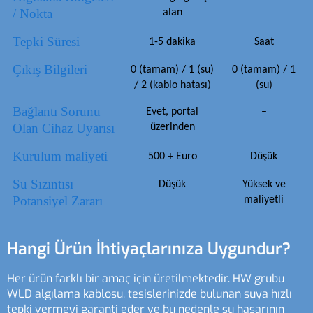
/ Nokta
alan
Tepki Süresi
1-5 dakika
Saat
Çıkış Bilgileri
0 (tamam) / 1 (su)
0 (tamam) / 1
/ 2 (kablo hatası)
(su)
Bağlantı Sorunu
Evet, portal
–
Olan Cihaz Uyarısı
üzerinden
Kurulum maliyeti
500 + Euro
Düşük
Su Sızıntısı
Düşük
Yüksek ve
Potansiyel Zararı
maliyetli
Hangi Ürün İhtiyaçlarınıza Uygundur?
Her ürün farklı bir amaç için üretilmektedir. HW grubu
WLD algılama kablosu, tesislerinizde bulunan suya hızlı
tepki vermeyi garanti eder ve bu nedenle su hasarının