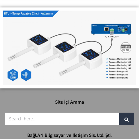
Site İçi Arama
BağLAN Bilgisayar ve İletişim Sis. Ltd. Şti.