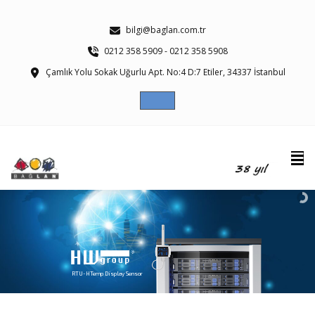
bilgi@baglan.com.tr
0212 358 5909 - 0212 358 5908
Çamlık Yolu Sokak Uğurlu Apt. No:4 D:7 Etiler, 34337 İstanbul
RTU-HTemp Display Sensor