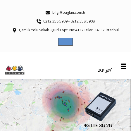
bilgi@baglan.com.tr
0212 358 5909 - 0212 358 5908
Çamlık Yolu Sokak Uğurlu Apt. No:4 D:7 Etiler, 34337 İstanbul
|
4G LTE 3G 2G