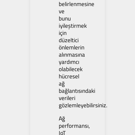
belirlenmesine
ve
bunu
iyileştirmek
için
düzeltici
önlemlerin
alınmasına
yardımcı
olabilecek
hücresel
ağ
bağlantısındaki
verileri
gözlemleyebilirsiniz.
Ağ
performansı,
IoT