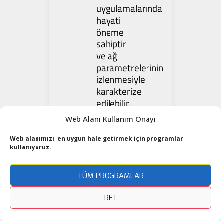
uygulamalarında
hayati
öneme
sahiptir
ve ağ
parametrelerinin
izlenmesiyle
karakterize
edilebilir.
Bir
Web Alanı Kullanım Onayı
örnek
vermek
Web alanımızı en uygun hale getirmek için programlar
kullanıyoruz.
gerekir
ise;
sinyalin
TÜM PROGRAMLAR
veri
üzerindeki
RET
etkisini