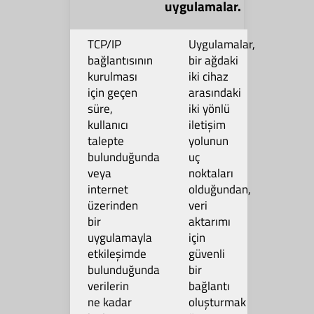
uygulamalar.
TCP/IP
Uygulamalar,
bağlantısının
bir ağdaki
kurulması
iki cihaz
için geçen
arasındaki
süre,
iki yönlü
kullanıcı
iletişim
talepte
yolunun
bulunduğunda
uç
veya
noktaları
internet
olduğundan,
üzerinden
veri
bir
aktarımı
uygulamayla
için
etkileşimde
güvenli
bulunduğunda
bir
verilerin
bağlantı
ne kadar
oluşturmak