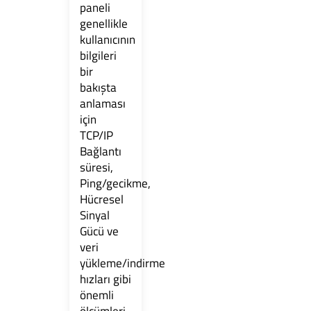
paneli
genellikle
kullanıcının
bilgileri
bir
bakışta
anlaması
için
TCP/IP
Bağlantı
süresi,
Ping/gecikme,
Hücresel
Sinyal
Gücü ve
veri
yükleme/indirme
hızları gibi
önemli
ölçümleri