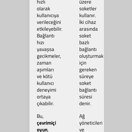
hızlı
üzere
olarak
soketler
kullanıcıya
kullanır.
verileceğini
İki cihaz
etkileyebilir.
arasında
Bağlantı
soket
hızı
bazlı
yavaşsa
bağlantı
gecikmeler,
oluşturmak
zaman
için
aşımları
gereken
ve kötü
süreye
kullanıcı
soket
deneyimi
bağlantı
ortaya
süresi
çıkabilir.
denir.
Bu,
Ağ
çevrimiçi
yöneticileri
oyun
,
ve