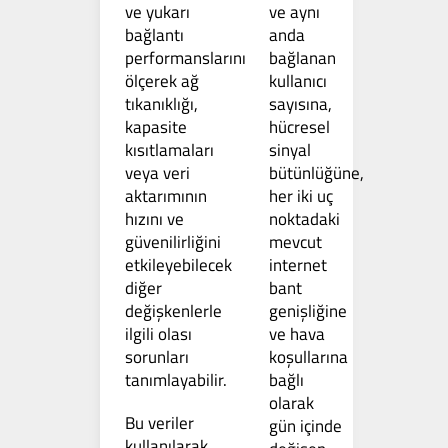
ve yukarı
ve aynı
bağlantı
anda
performanslarını
bağlanan
ölçerek ağ
kullanıcı
tıkanıklığı,
sayısına,
kapasite
hücresel
kısıtlamaları
sinyal
veya veri
bütünlüğüne,
aktarımının
her iki uç
hızını ve
noktadaki
güvenilirliğini
mevcut
etkileyebilecek
internet
diğer
bant
değişkenlerle
genişliğine
ilgili olası
ve hava
sorunları
koşullarına
tanımlayabilir.
bağlı
olarak
Bu veriler
gün içinde
kullanılarak