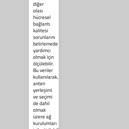
diğer
olası
hücresel
bağlantı
kalitesi
sorunlarını
belirlemede
yardımcı
olmak için
ölçülebilir.
Bu veriler
kullanılarak,
anten
yerleşimi
ve seçimi
de dahil
olmak
üzere ağ
kurulumları