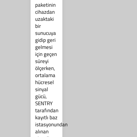
paketinin
cihazdan
uzaktaki
bir
sunucuya
gidip geri
gelmesi
için geçen
süreyi
ölçerken,
ortalama
hücresel
sinyal
gücü,
SENTRY
tarafından
kayıtlı baz
istasyonundan
alınan