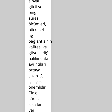
sinyal
gücü ve
ping
süresi
ölçümleri,
hücresel
ağ
bağlantısının
kalitesi ve
güvenilirliği
hakkındaki
ayrıntıları
ortaya
çıkardığı
için çok
önemlidir.
Ping
süresi,
kısa bir
veri