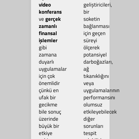
video
geliştiricileri,
konferans
bir
ve
gerçek
soketin
zamanlı
bağlanması
finansal
için geçen
işlemler
süreyi
gibi
ölçerek
zamana
potansiyel
duyarlı
darboğazları,
uygulamalar
ağ
için çok
tıkanıklığını
önemlidir
veya
çünkü en
uygulamalarının
ufak bir
performansını
gecikme
olumsuz
bile sonuç
etkileyebilecek
üzerinde
diğer
büyük bir
sorunları
etkiye
tespit