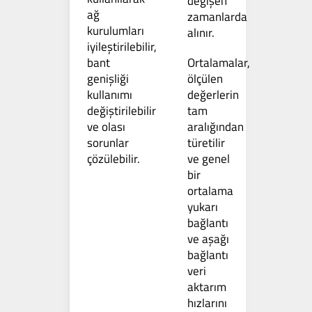
değişen
ağ
zamanlarda
kurulumları
alınır.
iyileştirilebilir,
bant
Ortalamalar,
genişliği
ölçülen
kullanımı
değerlerin
değiştirilebilir
tam
ve olası
aralığından
sorunlar
türetilir
çözülebilir.
ve genel
bir
ortalama
yukarı
bağlantı
ve aşağı
bağlantı
veri
aktarım
hızlarını