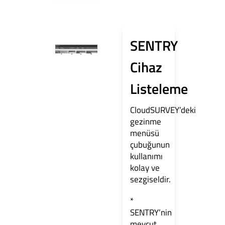
SENTRY
Cihaz
Listeleme
CloudSURVEY’deki
gezinme
menüsü
çubuğunun
kullanımı
kolay ve
sezgiseldir.
*
SENTRY’nin
mevcut