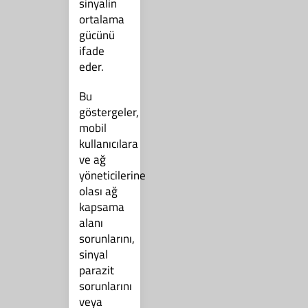
sinyalin
ortalama
gücünü
ifade
eder.
Bu
göstergeler,
mobil
kullanıcılara
ve ağ
yöneticilerine
olası ağ
kapsama
alanı
sorunlarını,
sinyal
parazit
sorunlarını
veya