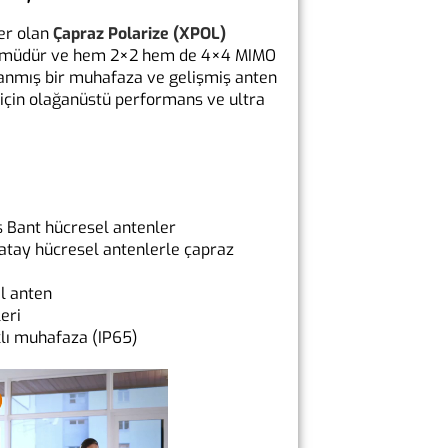
er olan
Çapraz Polarize (XPOL)
sürümüdür ve hem 2×2 hem de 4×4 MIMO
anmış bir muhafaza ve gelişmiş anten
r için olağanüstü performans ve ultra
ş Bant hücresel antenler
Yatay hücresel antenlerle çapraz
al anten
eri
klı muhafaza (IP65)