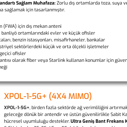
tandartı Sağlam Muhafaza:
Zorlu dış ortamlarda toza, suya v
a sağlamak için tasarlanmıştır.
m (FWA) için dış mekan anteni
banliyö ortamlarındaki evler ve küçük ofisler
aları, benzin istasyonları, misafirhaneler, bankalar
üstriyel sektörlerdeki küçük ve orta ölçekli işletmeler
geçici ofisler
lantısı olarak fiber veya Starlink kullanan konumlar için güveni
neği
XPOL-1-5G+ (4X4 MIMO)
XPOL-1-5G+
, birden fazla sektörde ağ verimliliğini artırma
geleceğe dönük bir antendir ve üstün güvenilirlikle Sabit 
hücresel uyumluluğu destekler.
Ultra Geniş Bant Frekans 