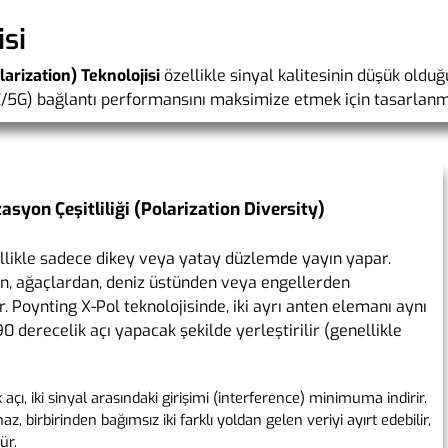
si
arization) Teknolojisi
özellikle sinyal kalitesinin düşük oldu
/5G) bağlantı performansını maksimize etmek için tasarlanmı
asyon Çeşitliliği (Polarization Diversity)
llikle sadece dikey veya yatay düzlemde yayın yapar.
an, ağaçlardan, deniz üstünden veya engellerden
r. Poynting X-Pol teknolojisinde, iki ayrı anten elemanı aynı
0 derecelik açı yapacak şekilde yerleştirilir (genellikle
 açı, iki sinyal arasındaki girişimi (interference) minimuma indirir.
ihaz, birbirinden bağımsız iki farklı yoldan gelen veriyi ayırt edebilir,
ür.