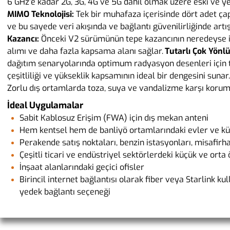
6 GHz’e kadar 2G, 3G, 4G ve 5G dahil olmak üzere eski ve yen
MIMO Teknolojisi:
Tek bir muhafaza içerisinde dört adet ça
ve bu sayede veri akışında ve bağlantı güvenilirliğinde artış
Kazancı:
Önceki V2 sürümünün tepe kazancının neredeyse ik
alımı ve daha fazla kapsama alanı sağlar.
Tutarlı Çok Yönl
dağıtım senaryolarında optimum radyasyon desenleri için t
çeşitliliği ve yükseklik kapsamının ideal bir dengesini sunar.
Zorlu dış ortamlarda toza, suya ve vandalizme karşı korum
İdeal Uygulamalar
Sabit Kablosuz Erişim (FWA) için dış mekan anteni
Hem kentsel hem de banliyö ortamlarındaki evler ve kü
Perakende satış noktaları, benzin istasyonları, misafirh
Çeşitli ticari ve endüstriyel sektörlerdeki küçük ve orta 
İnşaat alanlarındaki geçici ofisler
Birincil internet bağlantısı olarak fiber veya Starlink ku
yedek bağlantı seçeneği