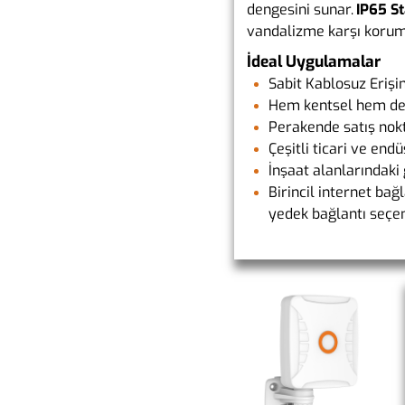
dengesini sunar.
IP65 S
vandalizme karşı korum
İdeal Uygulamalar
Sabit Kablosuz Erişi
Hem kentsel hem de 
Perakende satış nokt
Çeşitli ticari ve end
İnşaat alanlarındaki 
Birincil internet bağ
yedek bağlantı seçe