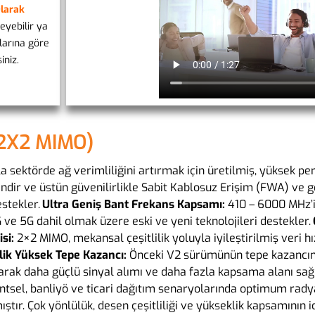
Olarak
eyebilir ya
larına göre
iniz.
(2X2 MIMO)
la sektörde ağ verimliliğini artırmak için üretilmiş, yüksek pe
ndir ve üstün güvenilirlikle Sabit Kablosuz Erişim (FWA) ve g
stekler.
Ultra Geniş Bant Frekans Kapsamı:
410 – 6000 MHz’i
 ve 5G dahil olmak üzere eski ve yeni teknolojileri destekler.
si:
2×2 MIMO, mekansal çeşitlilik yoluyla iyileştirilmiş veri hı
’lik Yüksek Tepe Kazancı:
Önceki V2 sürümünün tepe kazancın
narak daha güçlü sinyal alımı ve daha fazla kapsama alanı sağ
tsel, banliyö ve ticari dağıtım senaryolarında optimum rad
ıştır. Çok yönlülük, desen çeşitliliği ve yükseklik kapsamının i