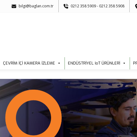
bilgi@baglan.com.tr
0212 358 5909 - 0212 358 5908
ÇEVRİM İÇİ KAMERA İZLEME
ENDÜSTRİYEL IoT ÜRÜNLERİ
P