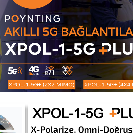
AKILLI 5G BAĞLANTIL
XPOL-1-5G+ (2X2 MIMO)
XPOL-1-5G+ (4X4
X-Polarize, Omni-Doğrus