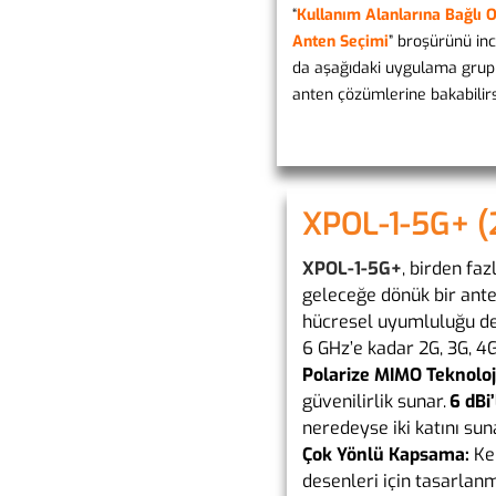
“
Kullanım Alanlarına Bağlı 
Anten Seçimi
” broşürünü inc
da aşağıdaki uygulama grup
anten çözümlerine bakabilirs
XPOL-1-5G+ 
XPOL-1-5G+
, birden faz
geleceğe dönük bir ante
hücresel uyumluluğu de
6 GHz’e kadar 2G, 3G, 4G
Polarize MIMO Teknoloji
güvenilirlik sunar.
6 dBi
neredeyse iki katını su
Çok Yönlü Kapsama:
Ken
desenleri için tasarlanm