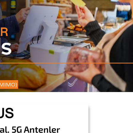
AR
 MIMO)
al, 5G Antenler