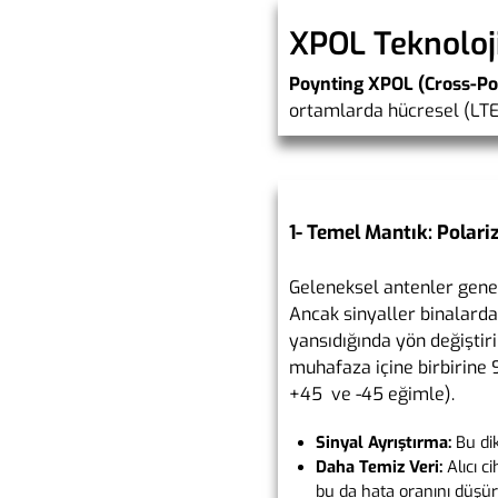
XPOL Teknoloji
Poynting XPOL (Cross-Pol
ortamlarda hücresel (LTE
1- Temel Mantık: Polariz
Geleneksel antenler gene
Ancak sinyaller binalard
yansıdığında yön değiştiri
muhafaza içine birbirine 9
+45 ve -45 eğimle).
Sinyal Ayrıştırma:
Bu dik
Daha Temiz Veri:
Alıcı c
bu da hata oranını düşür