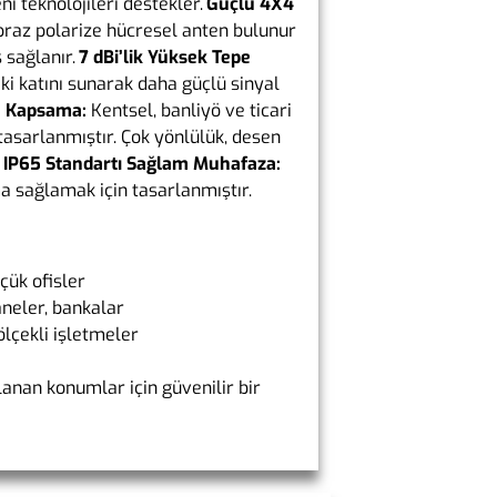
i teknolojileri destekler.
Güçlü 4X4
praz polarize hücresel anten bulunur
 sağlanır.
7 dBi’lik Yüksek Tepe
i katını sunarak daha güçlü sinyal
ü Kapsama:
Kentsel, banliyö ve ticari
asarlanmıştır. Çok yönlülük, desen
IP65 Standartı Sağlam Muhafaza:
a sağlamak için tasarlanmıştır.
çük ofisler
aneler, bankalar
ölçekli işletmeler
llanan konumlar için güvenilir bir