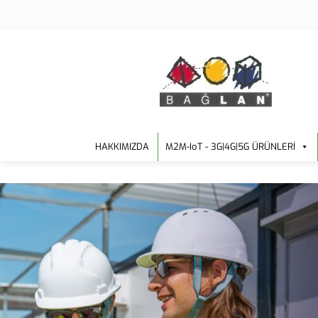
HAKKIMIZDA
M2M-IoT - 3G|4G|5G ÜRÜNLERİ