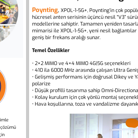
Poynting
,
XPOL-1-5G+, Poynting’in çok popül
hücresel anten serisinin üçüncü nesil “V3” 
modellerine sahiptir. Tamamen yeniden tasarl
mimarisi ile XPOL-1-5G+, yeni nesil bağlantıla
geniş bir frekans aralığı sunar.
Temel Özellikler
• 2×2 MIMO ve 4×4 MIMO 4G|5G seçenekleri
• 410 ila 6000 MHz arasında çalışan Ultra Geni
• Gelişmiş performans için doğrusal Dikey ve 
polarize
• Düşük profilli tasarıma sahip Omni-Direction
• Kolay kurulum için çok yönlü montaj seçenekl
• Hava koşullarına, toza ve vandalizme dayanı
rimle
n çözümü
çin