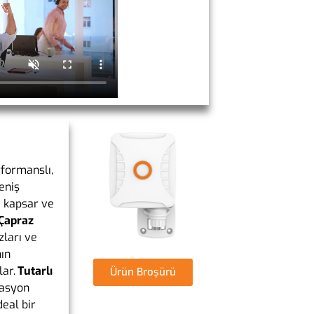
rformanslı,
eniş
 kapsar ve
Çapraz
zları ve
ın
lar.
Tutarlı
Ürün Broşürü
yasyon
deal bir