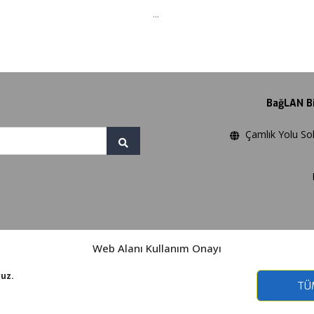
...
BağLAN Bil
Çamlık Yolu Sok
Web Alanı Kullanım Onayı
ruz.
TÜ
© Copyright 2026. BağLAN Bilgisayar ve İletişim Sistemleri Ltd. Şti.