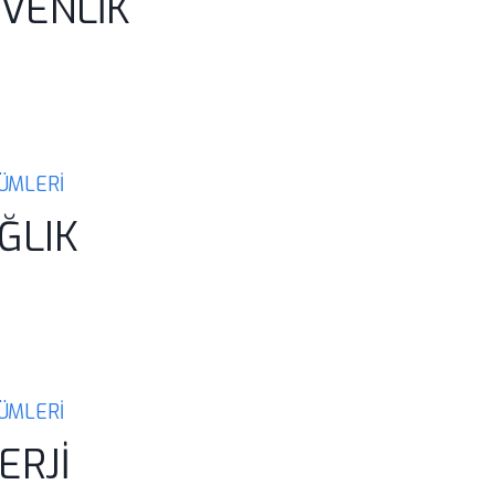
ÜVENLİK
ZÜMLERİ
ĞLIK
ZÜMLERİ
ERJİ