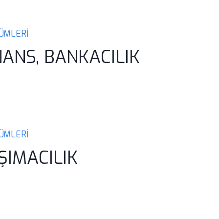
ZÜMLERİ
NANS, BANKACILIK
ZÜMLERİ
ŞIMACILIK