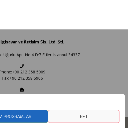
gisayar ve İletişim Sis. Ltd. Şti.
. Uğurlu Apt. No:4 D:7 Etiler İstanbul 34337
Phone:+90 212 358 5909
Fax:+90 212 358 5906
Email:
bilgi@baglan.com.tr
M PROGRAMLAR
RET