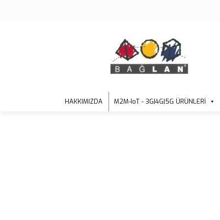
HAKKIMIZDA
M2M-IoT - 3G|4G|5G ÜRÜNLERİ