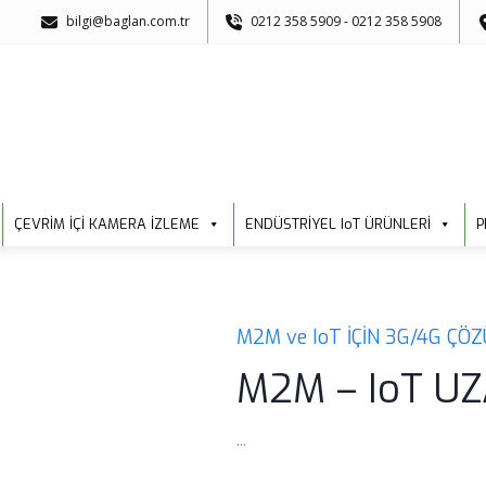
bilgi@baglan.com.tr
0212 358 5909 - 0212 358 5908
ÇEVRİM İÇİ KAMERA İZLEME
ENDÜSTRİYEL IoT ÜRÜNLERİ
P
M2M ve IoT İÇİN 3G/4G ÇÖ
M2M – IoT U
...