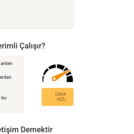
rimli Çalışır?
k anten
lardan
DAHA
n bu
HIZLI
letişim Demektir