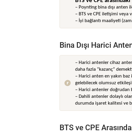
BTS ve CPE arasındaki i
– Poynting bina dışı anten il
– BTS ve CPE iletişimi veya 
– İyi bağlantı maaliyeti (za
Bina Dışı Harici Ante
– Harici antenler cihaz ant
daha fazla “kazanç” demekti
– Harici anten en yakın baz 
gelebilecek olumsuz etkileşim
– Harici antenler doğrudan b
– Dahili antenler dolaylı ola
durumda işaret kalitesi ve ba
BTS ve CPE Arasındaki