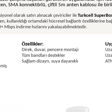
en, SMA konnektörlü, çiftli 5m anten kablosu ile birlik
iyonel olarak satın alınacak çeviriciler ile
Turkcell SuperBo
en, kullanıldığı ortamdaki hücresel bağlantı özelliklerine ba
+ Mbps indirme hızlarını yakalayabilmektedir.
Özellikler:
Uyg
Direk, duvar, pencere montajı
Uza
Tüm bandları destekler
Uza
Sağlam dizayn, suya dayanıklı
ATM
lmiş