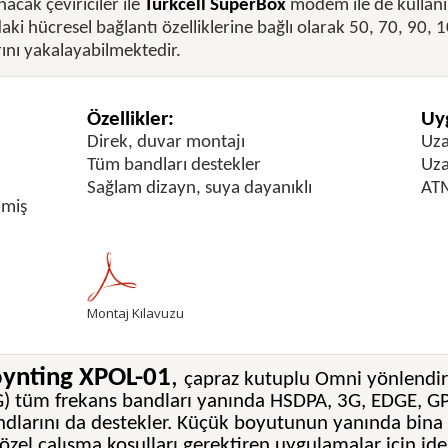
nacak çeviriciler ile
Turkcell SuperBox
modem ile de kullanı
aki hücresel bağlantı özelliklerine bağlı olarak 50, 70, 90, 
ını yakalayabilmektedir.
Özellikler:
Uyg
Direk, duvar montajı
Uza
Tüm bandları destekler
Uza
Sağlam dizayn, suya dayanıklı
ATM
lmiş
Montaj Kılavuzu
ynting XPOL-01
,
çapraz kutuplu Omni yönlendiri
G) tüm frekans bandları yanında HSDPA, 3G, EDGE, G
dlarını da destekler. Küçük boyutunun yanında bina dı
 özel çalışma koşulları gerektiren uygulamalar için id