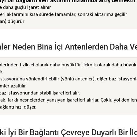
yi bir bağlantı veri aktarım hızlarında artış demektir
e daha güçlü işaret alınır
veri aktarımını kısa sürede tamamlar, sonraki aktarıma geçilir
man) düşürür
nler Neden Bina İçi Antenlerden Daha Ve
enlerinden fiziksel olarak daha büyüktür. Teknik olarak daha büyü
r.
istasyonuna yönlendirilebilir (yönlü antenler), diğer baz istasyon
ler azaltılır.
az istasyonundan stabil işaretleri alır.
rak, farklı nesnelerden yansıyan işaretleri alırlar. Çoklu yol denile
ğlantı hızı düşer.
 İyi Bir Bağlantı Çevreye Duyarlı Bir İ