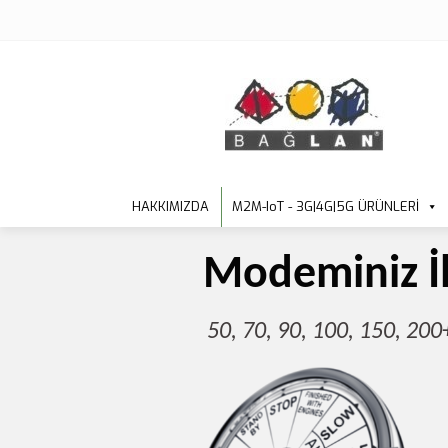
HAKKIMIZDA
M2M-IoT - 3G|4G|5G ÜRÜNLERİ
Modeminiz İl
50, 70, 90, 100, 150, 20