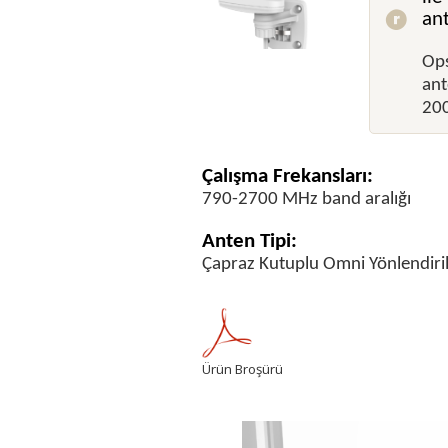
ant
Ops
ant
200
Çalışma Frekansları:
790-2700 MHz band aralığı
Anten Tipi:
Çapraz Kutuplu Omni Yönlendiri
Ürün Broşürü