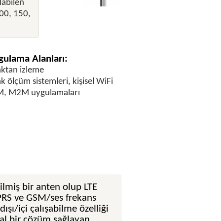
labilen
100, 150,
ulama Alanları:
ktan izleme
k ölçüm sistemleri, kişisel WiFi
, M2M uygulamaları
lmiş bir anten olup LTE
PRS ve GSM/ses frekans
şı/içi çalışabilme özelliği
eal bir çözüm sağlayan