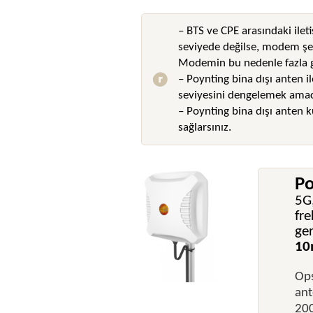
– BTS ve CPE arasındaki ilet
seviyede değilse, modem şeb
Modemin bu nedenle fazla gü
– Poynting bina dışı anten i
seviyesini dengelemek amacı
– Poynting bina dışı anten k
sağlarsınız.
Po
5G
fre
ger
10
Ops
ant
200