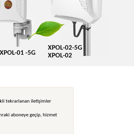
XPOL-02-5G
XPOL-01 -5G
XPOL-02
kli tekrarlanan iletişimler
onraki aboneye geçip, hizmet