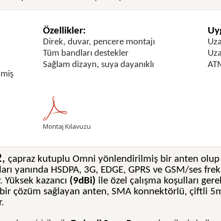
Özellikler:
Uyg
Direk, duvar, pencere montajı
Uza
Tüm bandları destekler
Uza
Sağlam dizayn, suya dayanıklı
ATM
lmiş
Montaj Kılavuzu
2
,
çapraz kutuplu Omni yönlendirilmiş bir anten olup
ları yanında HSDPA, 3G, EDGE, GPRS ve GSM/ses fre
r. Yüksek kazancı
(9dBi)
ile özel çalışma koşulları gere
 bir çözüm sağlayan anten, SMA konnektörlü, çiftli 5
r.