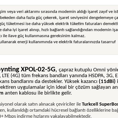
işim veya veri aktarımı sırasında modemin aldığı işaret zayıf ve i
ekeden daha fazla güç çekerek, işaret seviyesini dengelemeye çal
ç tüketmesi ise daha yüksek elektrik tüketim faturaları demektir
le daha iyi işaret alınıp, hızlı bağlantı sağlandığından modemin işa
 ile ilave güç kullanmasına gereksinim kalmaz.
ullanarak enerji kullanımında ve elektrik faturalarınızda tasarruf
ynting XPOL-02-5G
,
çapraz kutuplu Omni yönle
, LTE (4G) tüm frekans bandları yanında HSDPA, 3G,
kans bandlarını da destekler. Yüksek kazancı
(11dBi)
i
ektiren uygulamalar için ideal bir çözüm sağlayan an
m
anten kablosu ile birlikte gelir.
iyonel olarak satın alınacak çeviriciler ile
Turkcell SuperBo
en, kullanıldığı ortamdaki hücresel bağlantı özelliklerine ba
+ Mbps indirme hızlarını yakalayabilmektedir.