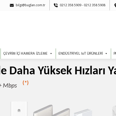
bilgi@baglan.com.tr
0212 358 5909 - 0212 358 5908
ÇEVRİM İÇİ KAMERA İZLEME
ENDÜSTRİYEL IoT ÜRÜNLERİ
P
e Daha Yüksek Hızları Y
(*)
0+ Mbps