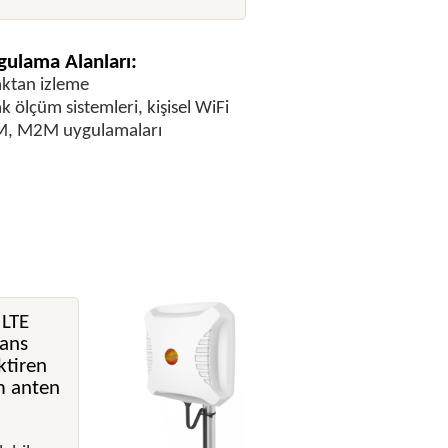
ulama Alanları:
ktan izleme
k ölçüm sistemleri, kişisel WiFi
, M2M uygulamaları
 LTE
kans
ktiren
m anten