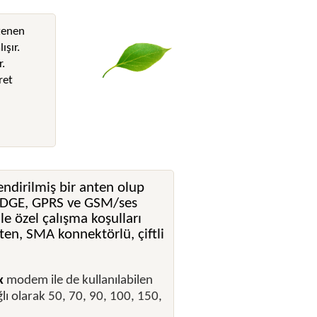
stenen
ışır.
.
ret
ndirilmiş bir anten olup
 EDGE, GPRS ve GSM/ses
le özel çalışma koşulları
ten, SMA konnektörlü, çiftli
x
modem ile de kullanılabilen
ğlı olarak 50, 70, 90, 100, 150,