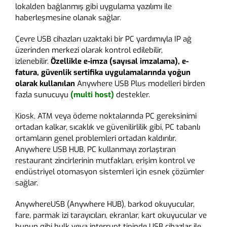
lokalden bağlanmış gibi uygulama yazılımı ile
haberleşmesine olanak sağlar.
Çevre USB cihazları uzaktaki bir PC yardımıyla IP ağ
üzerinden merkezi olarak kontrol edilebilir,
izlenebilir.
Özellikle e-imza (sayısal imzalama), e-
fatura, güvenlik sertifika uygulamalarında yoğun
olarak kullanılan
Anywhere USB Plus modelleri birden
fazla sunucuyu
(multi host)
destekler.
Kiosk, ATM veya ödeme noktalarında PC gereksinimi
ortadan kalkar, sıcaklık ve güvenilirlilik gibi, PC tabanlı
ortamların genel problemleri ortadan kaldırılır.
Anywhere USB HUB, PC kullanmayı zorlaştıran
restaurant zincirlerinin mutfakları, erişim kontrol ve
endüstriyel otomasyon sistemleri için esnek çözümler
sağlar.
AnywhereUSB (Anywhere HUB), barkod okuyucular,
fare, parmak izi tarayıcıları, ekranlar, kart okuyucular ve
bunun gibi bulk veya interrupt tipinde USB cihazlar ile