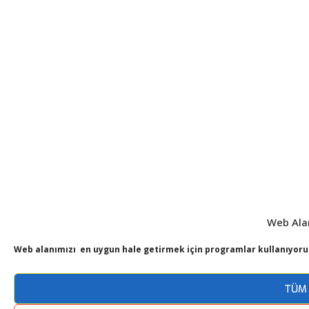
Web Ala
Web alanımızı en uygun hale getirmek için programlar kullanıyoru
TÜM