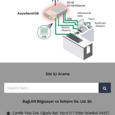
Site İçi Arama
BağLAN Bilgisayar ve İletişim Sis. Ltd. Şti.
Çamlık Yolu Sok. Uğurlu Apt. No:4 D:7 Etiler İstanbul 34337