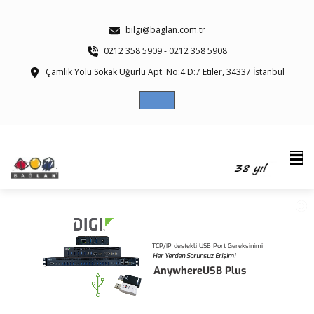
bilgi@baglan.com.tr
0212 358 5909 - 0212 358 5908
Çamlık Yolu Sokak Uğurlu Apt. No:4 D:7 Etiler, 34337 İstanbul
TCP/IP destekli USB Port Gereksinimi
Her Yerden Sorunsuz Erişim!
AnywhereUSB Plus