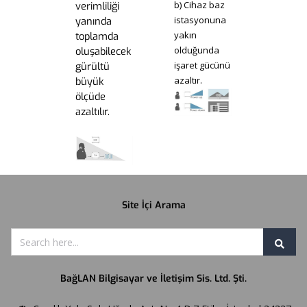
b) Cihaz baz
verimliliği
istasyonuna
yanında
yakın
toplamda
olduğunda
oluşabilecek
işaret gücünü
gürültü
azaltır.
büyük
ölçüde
azaltılır.
Site İçi Arama
BağLAN Bilgisayar ve İletişim Sis. Ltd. Şti.