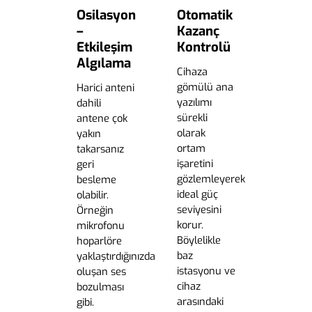
Osilasyon
Otomatik
–
Kazanç
Etkileşim
Kontrolü
Algılama
Cihaza
gömülü ana
Harici anteni
yazılımı
dahili
sürekli
antene çok
olarak
yakın
ortam
takarsanız
işaretini
geri
gözlemleyerek
besleme
ideal güç
olabilir.
seviyesini
Örneğin
korur.
mikrofonu
Böylelikle
hoparlöre
baz
yaklaştırdığınızda
istasyonu ve
oluşan ses
cihaz
bozulması
arasındaki
gibi.