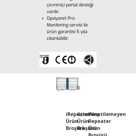
çevrimiçi portal desteği
vardır.
Opsiyonel Pro
Monitoring servisi ile
ürün garantisi 5 yıla
çıkarılabilir.
iRepeater
iLineAmp
Yönetilemeyen
Ürün
Ürün
Repeater
Broşürü
Broşürü
Ürün
Broşürü