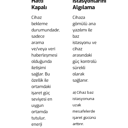
Hattı
İstasyonlarını
Kapalı
Algılama
Cihaz
Cihaza
bekleme
gömülü ana
durumundadır,
yazılımı ile
sadece
baz
arama
istasyonu ve
ve/veya veri
cihaz
haberleşmesi
arasındaki
olduğunda
güç kontrolü
iletişimi
sürekli
sağlar. Bu
olarak
özellik ile
sağlanır.
ortamdaki
a) Cihaz baz
işaret güç
istasyonuna
seviyesi en
uzak
uygun
mesafelerde
ortamda
işaret gücünü
tutulur,
arttırır.
enerji