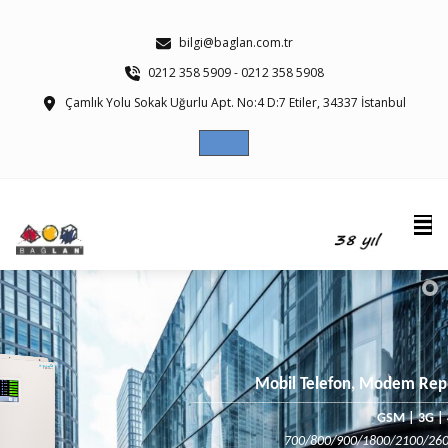
bilgi@baglan.com.tr
0212 358 5909 - 0212 358 5908
Çamlık Yolu Sokak Uğurlu Apt. No:4 D:7 Etiler, 34337 İstanbul
Mobil Telefon, Modem Rep
________________________________________________________________
GSM | 3G | 
700/800/900/1800/2100/26