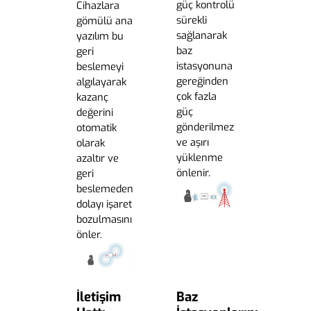
güç kontrolü
Cihazlara
sürekli
gömülü ana
sağlanarak
yazılım bu
baz
geri
istasyonuna
beslemeyi
gereğinden
algılayarak
çok fazla
kazanç
güç
değerini
gönderilmez
otomatik
ve aşırı
olarak
yüklenme
azaltır ve
önlenir.
geri
beslemeden
dolayı işaret
bozulmasını
önler.
İletişim
Baz