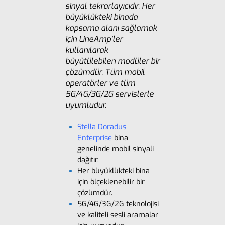
sinyal tekrarlayıcıdır. Her
büyüklükteki binada
kapsama alanı sağlamak
için LineAmp’ler
kullanılarak
büyütülebilen modüler bir
çözümdür. Tüm mobil
operatörler ve tüm
5G/4G/3G/2G servislerle
uyumludur.
Stella Doradus
Enterprise
bina
genelinde mobil sinyali
dağıtır.
Her büyüklükteki bina
için ölçeklenebilir bir
çözümdür.
5G/4G/3G/2G teknolojisi
ve kaliteli sesli aramalar