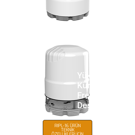
Kıyıdan Uzak
Yüksek Hız
Mesafelerde
Küresel
Çoklu LTE /
Frekans
5G Yayım
Desteği
RIPL-16 ÜRÜN
TEKNİK
ÖZELLİKLERİ İÇİN