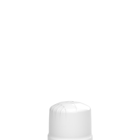
Sorunsuz
Hızlı
Bağlantı
İçin
Gelişmiş
Marine
Anten