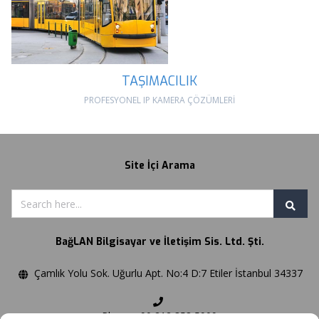
TAŞIMACILIK
PROFESYONEL IP KAMERA ÇÖZÜMLERİ
Site İçi Arama
BağLAN Bilgisayar ve İletişim Sis. Ltd. Şti.
Çamlık Yolu Sok. Uğurlu Apt. No:4 D:7 Etiler İstanbul 34337
Phone:+90 212 358 5909