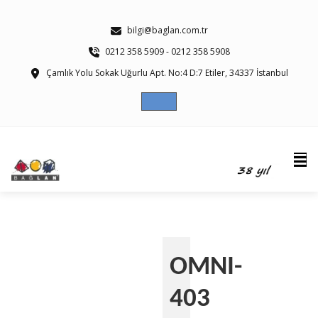
bilgi@baglan.com.tr
0212 358 5909 - 0212 358 5908
Çamlık Yolu Sokak Uğurlu Apt. No:4 D:7 Etiler, 34337 İstanbul
En Zor Marine Koşullarında Bile Yüksek
LTE Hız
OMNI-
403