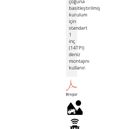
çoğuna
basitleştirilmiş
kurulum
için
standart
1
inç
(14TPI)
deniz
montajını
kullanır.
Broşür