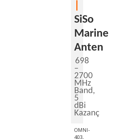
|
SiSo
Marine
Anten
698
–
2700
MHz
Band,
5
dBi
Kazanç
OMNI-
403,