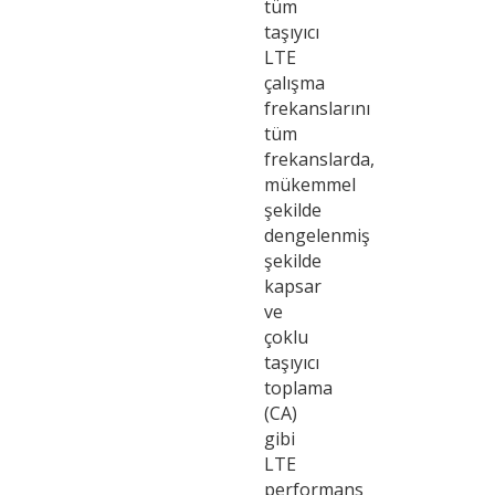
tüm
taşıyıcı
LTE
çalışma
frekanslarını
tüm
frekanslarda,
mükemmel
şekilde
dengelenmiş
şekilde
kapsar
ve
çoklu
taşıyıcı
toplama
(CA)
gibi
LTE
performans