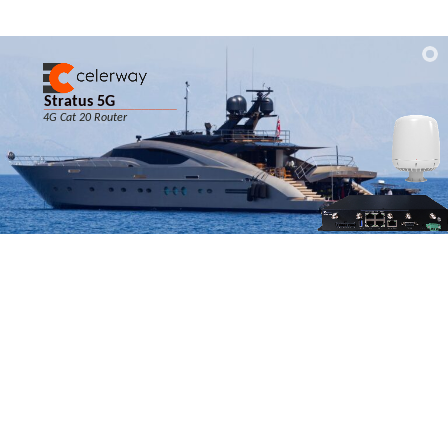
Stratus 5G
___________________
4G Cat 20 Router